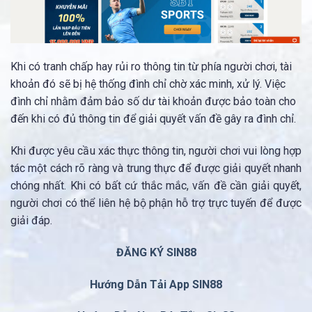
Khi có tranh chấp hay rủi ro thông tin từ phía người chơi, tài
khoản đó sẽ bị hệ thống đình chỉ chờ xác minh, xử lý. Việc
đình chỉ nhằm đảm bảo số dư tài khoản được bảo toàn cho
đến khi có đủ thông tin để giải quyết vấn đề gây ra đình chỉ.
Khi được yêu cầu xác thực thông tin, người chơi vui lòng hợp
tác một cách rõ ràng và trung thực để được giải quyết nhanh
chóng nhất. Khi có bất cứ thắc mắc, vấn đề cần giải quyết,
người chơi có thể liên hệ bộ phận hỗ trợ trực tuyến để được
giải đáp.
ĐĂNG KÝ SIN88
Hướng Dẫn Tải App SIN88