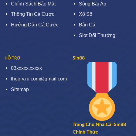
Chính Sách Bảo Mật
Sòng Bài Ảo
Thông Tin Cá Cược
Xổ Số
Hướng Dẫn Cá Cược
Bắn Cá
Slot Đổi Thưởng
Sin88
HỖ TRỢ
03xxxxx.xxxxx
theory.ru.com@gmail.com
Sitemap
Trang Chủ Nhà Cái Sin88
Chính Thức