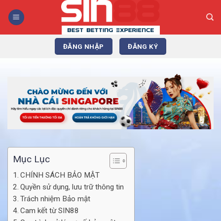
Bỏ
qua
nội
dung
ĐĂNG NHẬP
ĐĂNG KÝ
Mục Lục
CHÍNH SÁCH BẢO MẬT
Quyền sử dụng, lưu trữ thông tin
Trách nhiệm Bảo mật
Cam kết từ SIN88