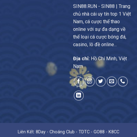
SIN88.RUN - SIN88 | Trang
chủ nhà cái uy tín top 1 Việt
Nam, cá cược thể thao
online với sự đa dạng về
thể loại cá cược bóng đá,
casino, lô đề online...
Địa chỉ:
Hồ Chí Minh, Việt
Nam
Liên Kết:
8Day
-
Choáng Club
-
TDTC
-
GO88
-
K8CC