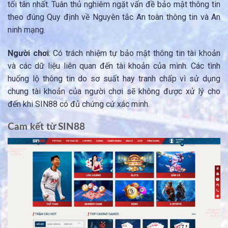
tối tân nhất. Tuân thủ nghiêm ngặt vấn đề bảo mật thông tin
theo đúng Quy định về Nguyên tắc An toàn thông tin và An
ninh mạng.
Người chơi
: Có trách nhiệm tự bảo mật thông tin tài khoản
và các dữ liệu liên quan đến tài khoản của mình. Các tình
huống lộ thông tin do sơ suất hay tranh chấp vì sử dụng
chung tài khoản của người chơi sẽ không được xử lý cho
đến khi SIN88 có đủ chứng cứ xác minh.
Cam kết từ SIN88