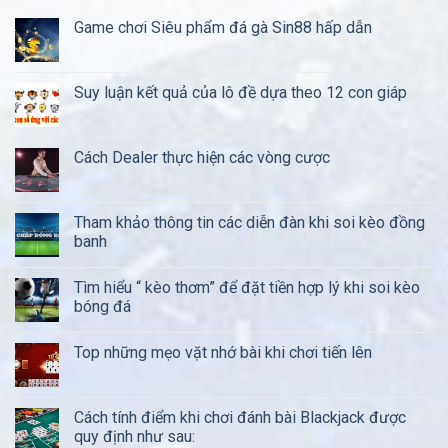
Game chơi Siêu phẩm đá gà Sin88 hấp dẫn
Suy luận kết quả của lô đề dựa theo 12 con giáp
Cách Dealer thực hiện các vòng cược
Tham khảo thông tin các diễn đàn khi soi kèo đồng
banh
Tìm hiểu “ kèo thơm” để đặt tiền hợp lý khi soi kèo
bóng đá
Top những mẹo vặt nhớ bài khi chơi tiến lên
Cách tính điểm khi chơi đánh bài Blackjack được
quy định như sau: