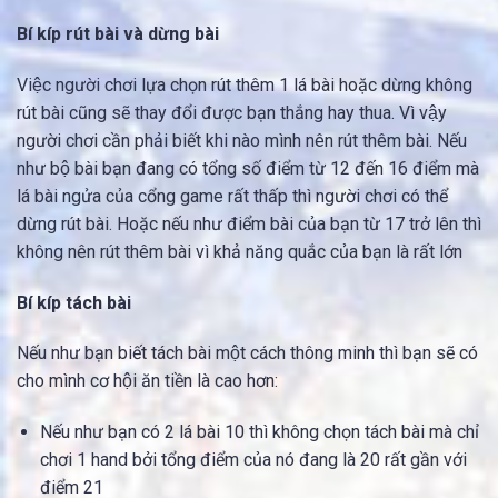
Bí kíp rút bài và dừng bài
Việc người chơi lựa chọn rút thêm 1 lá bài hoặc dừng không
rút bài cũng sẽ thay đổi được bạn thắng hay thua. Vì vậy
người chơi cần phải biết khi nào mình nên rút thêm bài. Nếu
như bộ bài bạn đang có tổng số điểm từ 12 đến 16 điểm mà
lá bài ngửa của cổng game rất thấp thì người chơi có thể
dừng rút bài. Hoặc nếu như điểm bài của bạn từ 17 trở lên thì
không nên rút thêm bài vì khả năng quắc của bạn là rất lớn
Bí kíp tách bài
Nếu như bạn biết tách bài một cách thông minh thì bạn sẽ có
cho mình cơ hội ăn tiền là cao hơn:
Nếu như bạn có 2 lá bài 10 thì không chọn tách bài mà chỉ
chơi 1 hand bởi tổng điểm của nó đang là 20 rất gần với
điểm 21