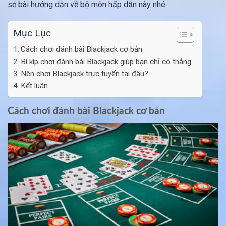
sẻ bài hướng dẫn về bộ môn hấp dẫn này nhé.
Mục Lục
Cách chơi đánh bài Blackjack cơ bản
Bí kíp chơi đánh bài Blackjack giúp bạn chỉ có thắng
Nên chơi Blackjack trực tuyến tại đâu?
Kết luận
Cách chơi đánh bài Blackjack cơ bản