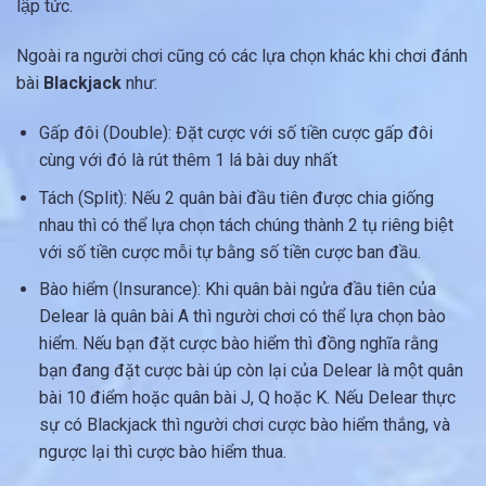
lập tức.
Ngoài ra người chơi cũng có các lựa chọn khác khi chơi đánh
bài
Blackjack
như:
Gấp đôi (Double): Đặt cược với số tiền cược gấp đôi
cùng với đó là rút thêm 1 lá bài duy nhất
Tách (Split): Nếu 2 quân bài đầu tiên được chia giống
nhau thì có thể lựa chọn tách chúng thành 2 tụ riêng biệt
với số tiền cược mỗi tự bằng số tiền cược ban đầu.
Bào hiểm (Insurance): Khi quân bài ngửa đầu tiên của
Delear là quân bài A thì người chơi có thể lựa chọn bào
hiểm. Nếu bạn đặt cược bào hiểm thì đồng nghĩa rằng
bạn đang đặt cược bài úp còn lại của Delear là một quân
bài 10 điểm hoặc quân bài J, Q hoặc K. Nếu Delear thực
sự có Blackjack thì người chơi cược bào hiểm thắng, và
ngược lại thì cược bào hiểm thua.