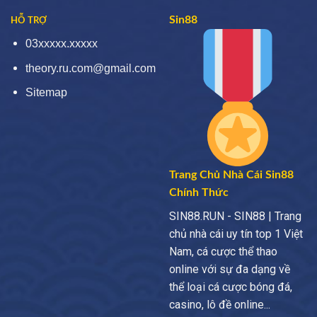
Sin88
HỖ TRỢ
03xxxxx.xxxxx
theory.ru.com@gmail.com
Sitemap
Trang Chủ Nhà Cái Sin88
Chính Thức
SIN88.RUN - SIN88 | Trang
chủ nhà cái uy tín top 1 Việt
Nam, cá cược thể thao
online với sự đa dạng về
thể loại cá cược bóng đá,
casino, lô đề online...