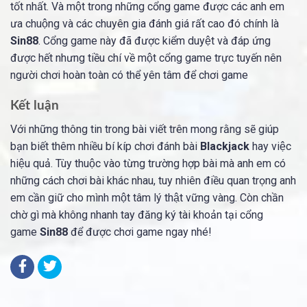
tốt nhất. Và một trong những cổng game được các anh em
ưa chuộng và các chuyên gia đánh giá rất cao đó chính là
Sin88
. Cổng game này đã được kiểm duyệt và đáp ứng
được hết nhưng tiều chí về một cổng game trực tuyến nên
người chơi hoàn toàn có thể yên tâm để chơi game
Kết luận
Với những thông tin trong bài viết trên mong rằng sẽ giúp
bạn biết thêm nhiều bí kíp chơi đánh bài
Blackjack
hay việc
hiệu quả. Tùy thuộc vào từng trường hợp bài mà anh em có
những cách chơi bài khác nhau, tuy nhiên điều quan trọng anh
em cần giữ cho mình một tâm lý thật vững vàng. Còn chần
chờ gì mà không nhanh tay đăng ký tài khoản tại cổng
game
Sin88
để được chơi game ngay nhé!