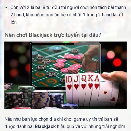
Còn với 2 lá bài 8 từ đầu thì người chơi nên tách bài thành
2 hand, khả năng bạn ăn tiền ít nhất 1 trong 2 hand là rất
lớn
Nên chơi Blackjack trực tuyến tại đâu?
Nếu như bạn lựa chọn địa chỉ chơi game uy tín thì bạn sẽ
được đánh bài
Blackjack
hiệu quả và với những trải nghiệm