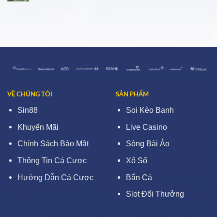
VỀ CHÚNG TÔI
SẢN PHẨM
Sin88
Soi Kèo Banh
Khuyến Mãi
Live Casino
Chính Sách Bảo Mật
Sòng Bài Ảo
Thông Tin Cá Cược
Xổ Số
Hướng Dẫn Cá Cược
Bắn Cá
Slot Đổi Thưởng