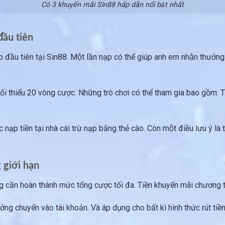
Có 3 khuyến mãi Sin88 hấp dẫn nổi bật nhất
đầu tiên
p đầu tiên tại Sin88. Một lần nạp có thể giúp anh em nhận thưởng
c tối thiểu 20 vòng cược. Những trò chơi có thể tham gia bao gồ
̣p tiền tại nhà cái trừ nạp bằng thẻ cào. Còn một điều lưu ý là
giới hạn
cần hoàn thành mức tổng cược tối đa. Tiền khuyến mãi chương tri
̉ng chuyển vào tài khoản. Và áp dụng cho bất kì hình thức rút tiê