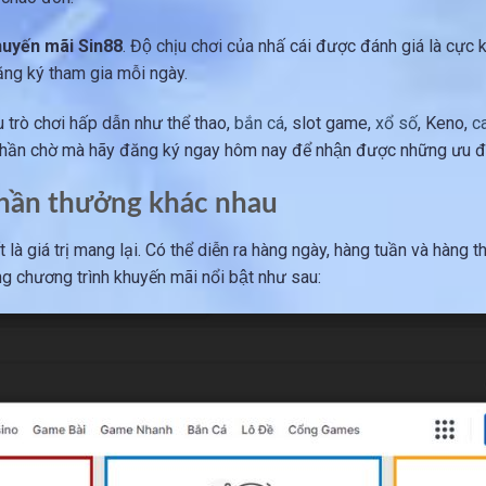
uyến mãi Sin88
. Độ chịu chơi của nhấ cái được đánh giá là cực
đăng ký tham gia mỗi ngày.
 trò chơi hấp dẫn như thể thao,
bắn cá
, slot game,
xổ số
, Keno,
c
g chần chờ mà hãy đăng ký ngay hôm nay để nhận được những ưu đa
phần thưởng khác nhau
là giá trị mang lại. Có thể diễn ra hàng ngày, hàng tuần và hàn
̃ng chương trình khuyến mãi nổi bật như sau: