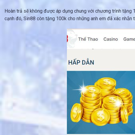
Hoàn trả sẽ không được áp dụng chung với chương trình tặng
cạnh đó, Sin88 còn tặng 100k cho những anh em đã xác nhận t