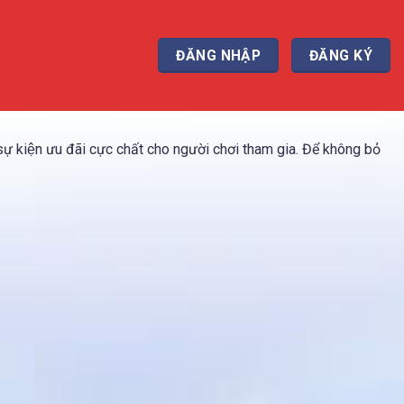
C
ĐĂNG NHẬP
ĐĂNG KÝ
 sự kiện ưu đãi cực chất cho người chơi tham gia. Để không bỏ