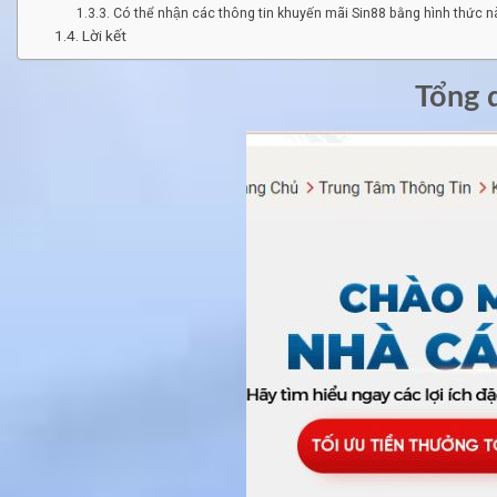
Có thể nhận các thông tin khuyến mãi Sin88 bằng hình thức n
Lời kết
Tổng 