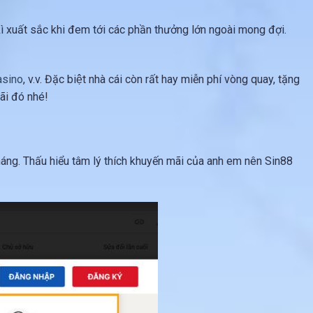
 kì xuất sắc khi đem tới các phần thưởng lớn ngoài mong đợi.
asino
, v.v. Đặc biệt nhà cái còn rất hay miễn phí vòng quay, tặng
̃i đó nhé!
g tháng. Thấu hiểu tâm lý thích khuyến mãi của anh em nên Sin88