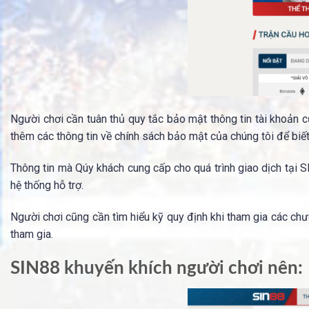
Người chơi cần tuân thủ quy tắc bảo mật thông tin tài khoản 
thêm các thông tin về chính sách bảo mật của chúng tôi để biết 
Thông tin mà Qúy khách cung cấp cho quá trình giao dịch tại SI
hệ thống hỗ trợ.
Người chơi cũng cần tìm hiểu kỹ quy định khi tham gia các chư
tham gia.
SIN88 khuyến khích người chơi nên: