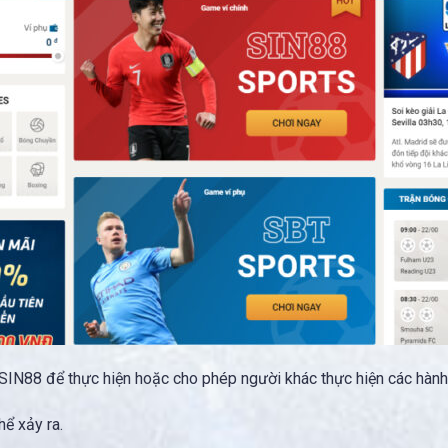
 SIN88 để thực hiện hoặc cho phép người khác thực hiện các hành v
hể xảy ra.