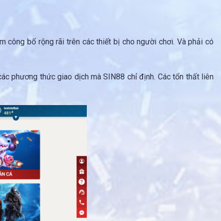
ệm công bố rộng rãi trên các thiết bị cho người chơi. Và phải có
các phương thức giao dịch mà SIN88 chỉ định. Các tổn thất liên