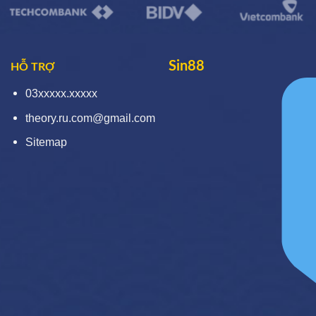
Sin88
HỖ TRỢ
03xxxxx.xxxxx
theory.ru.com@gmail.com
Sitemap