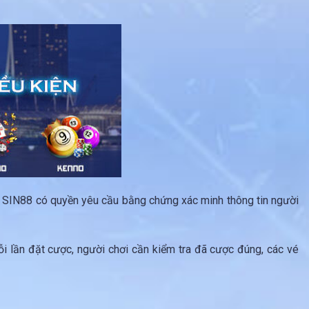
ân. SIN88 có quyền yêu cầu bằng chứng xác minh thông tin người
ỗi lần đặt cược, người chơi cần kiểm tra đã cược đúng, các vé