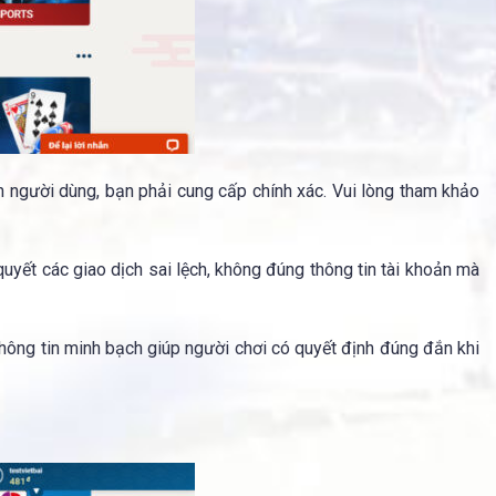
n người dùng, bạn phải cung cấp chính xác. Vui lòng tham khảo
quyết các giao dịch sai lệch, không đúng thông tin tài khoản mà
ông tin minh bạch giúp người chơi có quyết định đúng đắn khi