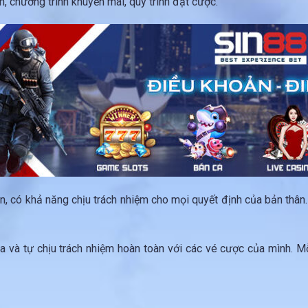
, chương trình khuyến mãi, quy trình đặt cược.
iên, có khả năng chịu trách nhiệm cho mọi quyết định của bản th
a và tự chịu trách nhiệm hoàn toàn với các vé cược của mình. M