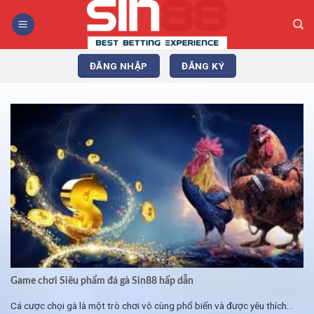
Bỏ
qua
nội
dung
ĐĂNG NHẬP
ĐĂNG KÝ
Game chơi Siêu phẩm đá gà Sin88 hấp dẫn
Cá cược chọi gà là một trò chơi vô cùng phổ biến và được yêu thích...