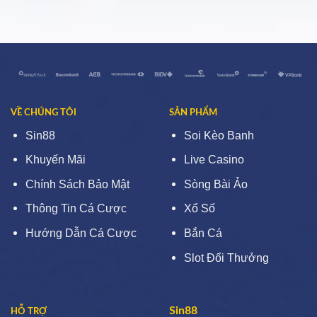
VỀ CHÚNG TÔI
SẢN PHẨM
Sin88
Soi Kèo Banh
Khuyến Mãi
Live Casino
Chính Sách Bảo Mật
Sòng Bài Ảo
Thông Tin Cá Cược
Xổ Số
Hướng Dẫn Cá Cược
Bắn Cá
Slot Đổi Thưởng
Sin88
HỖ TRỢ