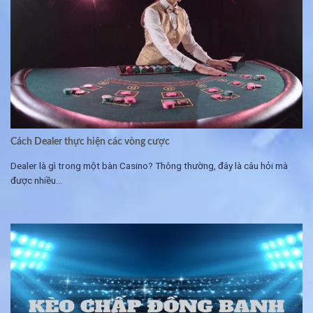
Cách Dealer thực hiện các vòng cược
Dealer là gì trong một bàn Casino? Thông thường, đây là câu hỏi mà
được nhiều...