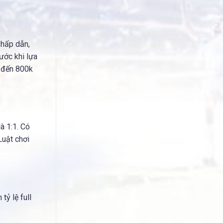
 hấp dẫn,
rước khi lựa
n đến 800k
à 1:1. Có
Luật chơi
tỷ lệ full