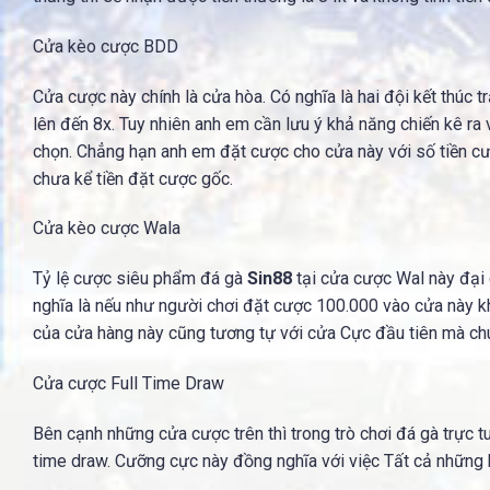
Cửa kèo cược BDD
Cửa cược này chính là cửa hòa. Có nghĩa là hai đội kết thúc 
lên đến 8x. Tuy nhiên anh em cần lưu ý khả năng chiến kê ra về
chọn. Chẳng hạn anh em đặt cược cho cửa này với số tiền cư
chưa kể tiền đặt cược gốc.
Cửa kèo cược Wala
Tỷ lệ cược siêu phẩm đá gà
Sin88
tại cửa cược Wal này đại d
nghĩa là nếu như người chơi đặt cược 100.000 vào cửa này k
của cửa hàng này cũng tương tự với cửa Cực đầu tiên mà chúng
Cửa cược Full Time Draw
Bên cạnh những cửa cược trên thì trong trò chơi đá gà trực tu
time draw. Cưỡng cực này đồng nghĩa với việc Tất cả những h