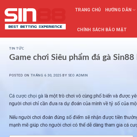
Bỏ
TRANG CHỦ
HƯỚNG DẪN
qua
nội
dung
CHÍNH SÁCH BẢO MẬT
TIN TỨC
Game chơi Siêu phẩm đá gà Sin88
POSTED ON
THÁNG 6 30, 2025
BY
SEO ADMIN
Cá cược chọi gà
là một trò chơi vô cùng phổ biến và được yêu 
người chơi chỉ cần đưa ra dự đoán của mình về tỷ số của một
Nếu người chơi đoán đúng số điểm sẽ nhận được tiền thưởng, 
mạnh mẽ giúp cho người chơi có thể dễ dàng tham gia cá cược