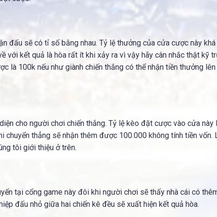
trận đấu sẽ có tỉ số bằng nhau. Tỷ lệ thưởng của cửa cược này khá
 với kết quả là hòa rất ít khi xảy ra vì vậy hãy cân nhắc thật kỹ t
ợc là 100k nếu như giành chiến thắng có thể nhận tiền thưởng lê
iện cho người chơi chiến thắng. Tỷ lệ kèo đặt cược vào cửa này l
hi chuyển thẳng sẽ nhận thêm được 100.000 không tính tiền vốn. 
 tôi giới thiệu ở trên.
yến tại cổng game này đôi khi người chơi sẽ thấy nhà cái có thêm 
iệp đấu nhỏ giữa hai chiến kê đều sẽ xuất hiện kết quả hòa.