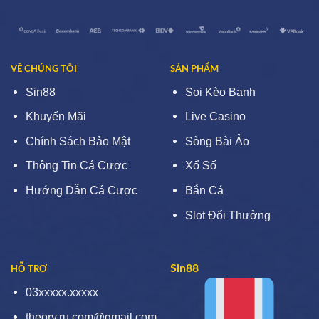
VỀ CHÚNG TÔI
SẢN PHẨM
Sin88
Soi Kèo Banh
Khuyến Mãi
Live Casino
Chính Sách Bảo Mật
Sòng Bài Ảo
Thông Tin Cá Cược
Xổ Số
Hướng Dẫn Cá Cược
Bắn Cá
Slot Đổi Thưởng
Sin88
HỖ TRỢ
03xxxxx.xxxxx
theory.ru.com@gmail.com