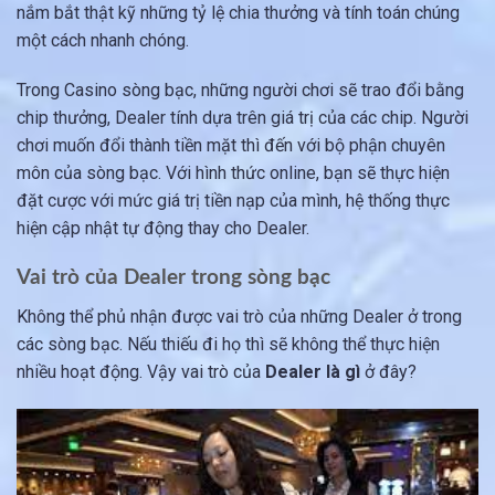
nắm bắt thật kỹ những tỷ lệ chia thưởng và tính toán chúng
một cách nhanh chóng.
Trong Casino sòng bạc, những người chơi sẽ trao đổi bằng
chip thưởng, Dealer tính dựa trên giá trị của các chip. Người
chơi muốn đổi thành tiền mặt thì đến với bộ phận chuyên
môn của sòng bạc. Với hình thức online, bạn sẽ thực hiện
đặt cược với mức giá trị tiền nạp của mình, hệ thống thực
hiện cập nhật tự động thay cho Dealer.
Vai trò của Dealer trong sòng bạc
Không thể phủ nhận được vai trò của những Dealer ở trong
các sòng bạc. Nếu thiếu đi họ thì sẽ không thể thực hiện
nhiều hoạt động. Vậy vai trò của
Dealer là gì
ở đây?