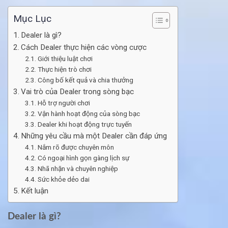
Mục Lục
Dealer là gì?
Cách Dealer thực hiện các vòng cược
Giới thiệu luật chơi
Thực hiện trò chơi
Công bố kết quả và chia thưởng
Vai trò của Dealer trong sòng bạc
Hỗ trợ người chơi
Vận hành hoạt động của sòng bạc
Dealer khi hoạt động trực tuyến
Những yêu cầu mà một Dealer cần đáp ứng
Nắm rõ được chuyên môn
Có ngoại hình gọn gàng lịch sự
Nhã nhặn và chuyên nghiệp
Sức khỏe dẻo dai
Kết luận
Dealer là gì?