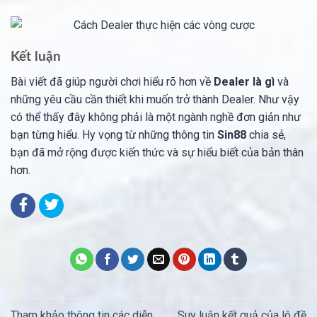
Kết luận
Bài viết đã giúp người chơi hiểu rõ hơn về
Dealer là gì
và
những yêu cầu cần thiết khi muốn trở thành Dealer. Như vậy
có thể thấy đây không phải là một ngành nghề đơn giản như
bạn từng hiểu. Hy vọng từ những thông tin
Sin88
chia sẻ,
bạn đã mở rộng được kiến thức và sự hiểu biết của bản thân
hơn.
Tham khảo thông tin các diễn
Suy luận kết quả của lô đề