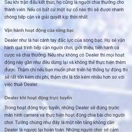
Sau khi trận đấu kết thúc, họ cũng là người chia thưởng cho
thành viên. Nếu có bất cứ một sự cố nào thì sẽ được nhanh
chóng tiếp cận và giải quyết kịp thời nhất.
Vận hành hoạt động của sòng bạc
Dealer như là hai cánh tay đắc lực của sòng bạc. Họ sẽ vận
hành quá trình tiếp cận người chơi, giới thiệu, tiến hành cá
cược và chia thưởng. Nếu như không có Dealer thì mọi hoạt
động này gần như đều dừng lại và không thể thực hiện thêm
được. Thậm chí nếu bạn muốn phát triển hệ thống tự động thì
sẽ rất tốn kém chi phí, thậm chí là tốn kém nhiều hơn so với
việc thuê Dealer.
Dealer khi hoạt động trực tuyến
Trong hoạt động trực tuyến, những Dealer sẽ đứng trước
màn hình camera và thực hiện hoạt động chia bài cho người
chơi. Tưởng chừng như đây là một nền tảng không cần
Dealer là ngược lại hoàn toàn. Những người chơi sẽ cảm