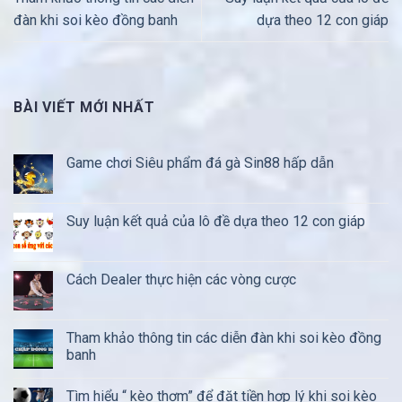
đàn khi soi kèo đồng banh
dựa theo 12 con giáp
BÀI VIẾT MỚI NHẤT
Game chơi Siêu phẩm đá gà Sin88 hấp dẫn
Suy luận kết quả của lô đề dựa theo 12 con giáp
Cách Dealer thực hiện các vòng cược
Tham khảo thông tin các diễn đàn khi soi kèo đồng
banh
Tìm hiểu “ kèo thơm” để đặt tiền hợp lý khi soi kèo