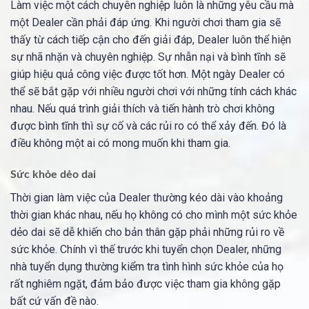
Làm việc một cách chuyên nghiệp luôn là những yêu cầu mà
một Dealer cần phải đáp ứng. Khi người chơi tham gia sẽ
thấy từ cách tiếp cận cho đến giải đáp, Dealer luôn thể hiện
sự nhã nhặn và chuyên nghiệp. Sự nhẫn nại và bình tĩnh sẽ
giúp hiệu quả công việc được tốt hơn. Một ngày Dealer có
thể sẽ bắt gặp với nhiều người chơi với những tính cách khác
nhau. Nếu quá trình giải thích và tiến hành trò chơi không
được bình tĩnh thì sự cố và các rủi ro có thể xảy đến. Đó là
điều không một ai có mong muốn khi tham gia.
Sức khỏe dẻo dai
Thời gian làm việc của Dealer thường kéo dài vào khoảng
thời gian khác nhau, nếu họ không có cho mình một sức khỏe
dẻo dai sẽ dễ khiến cho bản thân gặp phải những rủi ro về
sức khỏe. Chính vì thế trước khi tuyển chọn Dealer, những
nhà tuyển dụng thường kiểm tra tình hình sức khỏe của họ
rất nghiêm ngặt, đảm bảo được việc tham gia không gặp
bất cứ vấn đề nào.