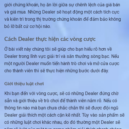
giới chứng khoán, họ ăn lời giữa sự chênh lệch của giá bán
và giá mua. Những Dealer sẽ hoạt động một cách tích cực
và kiên trì trong thị trường chứng khoán để đảm bảo không
bỏ lỡ bất cứ cơ hội nào.
Cách Dealer thực hiện các vòng cược
Ở bài viết này chúng tôi sẽ giúp cho bạn hiểu rõ hơn về
Dealer trong lĩnh vực giải trí và săn thưởng sòng bạc. Nếu
một người Dealer muốn tiến hành trò chơi và mở cửa cược
cho thành viên thì sẽ thực hiện những bước dưới đây.
Giới thiệu luật chơi
Khi bạn đến với vòng cược, sẽ có những Dealer đứng chờ
sẵn và giới thiệu về trò chơi để thành viên nắm rõ. Nếu có
thông tin nào mà bạn chưa chắc chắn thì sẽ được đội ngũ
Dealer giải thích một cách cặn kẽ nhất. Tùy vào sản phẩm sẽ
có những luật chơi khác nhau, do đó thường một Dealer sẽ