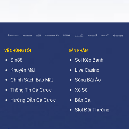
VỀ CHÚNG TÔI
SẢN PHẨM
Sin88
Soi Kèo Banh
Khuyến Mãi
Live Casino
Chính Sách Bảo Mật
Sòng Bài Ảo
Thông Tin Cá Cược
Xổ Số
Hướng Dẫn Cá Cược
Bắn Cá
Slot Đổi Thưởng