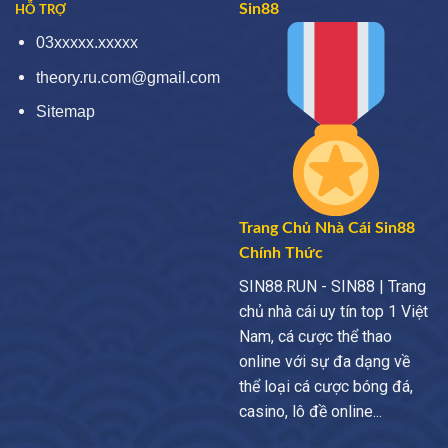
Sin88
HỖ TRỢ
03xxxxx.xxxxx
theory.ru.com@gmail.com
Sitemap
Trang Chủ Nhà Cái Sin88
Chính Thức
SIN88.RUN - SIN88 | Trang
chủ nhà cái uy tín top 1 Việt
Nam, cá cược thể thao
online với sự đa dạng về
thể loại cá cược bóng đá,
casino, lô đề online...