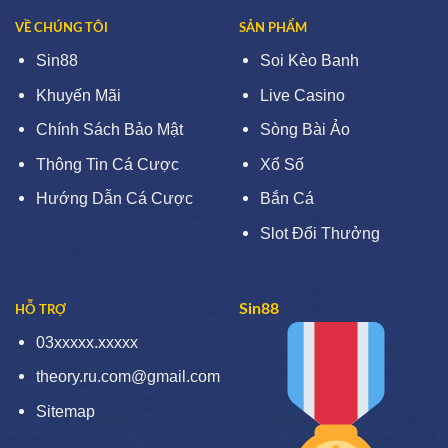
VỀ CHÚNG TÔI
SẢN PHẨM
Sin88
Soi Kèo Banh
Khuyến Mãi
Live Casino
Chính Sách Bảo Mật
Sòng Bài Ảo
Thông Tin Cá Cược
Xổ Số
Hướng Dẫn Cá Cược
Bắn Cá
Slot Đổi Thưởng
Sin88
HỖ TRỢ
03xxxxx.xxxxx
theory.ru.com@gmail.com
Sitemap