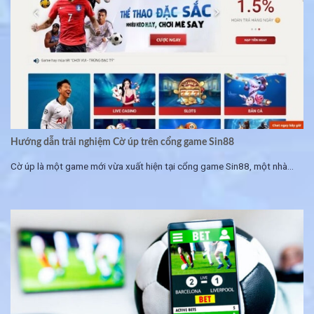
Hướng dẫn trải nghiệm Cờ úp trên cổng game Sin88
Cờ úp là một game mới vừa xuất hiện tại cổng game Sin88, một nhà...