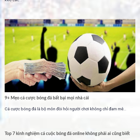
9+ Mẹo cá cược bóng đá bất bại mọi nhà cái
Cá cược bóng đá là bộ môn đòi hỏi người chơi không chỉ đam mê...
Top 7 kinh nghiệm cá cuộc bóng đá online không phải ai cũng biết