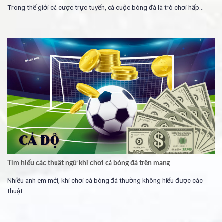
Trong thế giới cá cược trực tuyến, cá cuộc bóng đá là trò chơi hấp...
Tìm hiểu các thuật ngữ khi chơi cá bóng đá trên mạng
Nhiều anh em mới, khi chơi cá bóng đá thường không hiểu được các
thuật...