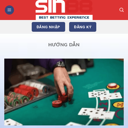
Bỏ
qua
nội
dung
ĐĂNG NHẬP
ĐĂNG KÝ
HƯỚNG DẪN