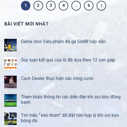
1
2
3
4
…
6
BÀI VIẾT MỚI NHẤT
Game chơi Siêu phẩm đá gà Sin88 hấp dẫn
Suy luận kết quả của lô đề dựa theo 12 con giáp
Cách Dealer thực hiện các vòng cược
Tham khảo thông tin các diễn đàn khi soi kèo đồng
banh
Tìm hiểu “ kèo thơm” để đặt tiền hợp lý khi soi kèo
bóng đá