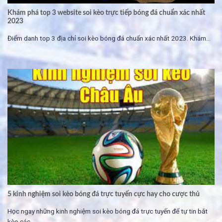
Khám phá top 3 website soi kèo trực tiếp bóng đá chuẩn xác nhất
2023
Điểm danh top 3 địa chỉ soi kèo bóng đá chuẩn xác nhất 2023. Khám...
5 kinh nghiệm soi kèo bóng đá trực tuyến cực hay cho cược thủ
Học ngay những kinh nghiệm soi kèo bóng đá trực tuyến để tự tin bắt
kèo các...