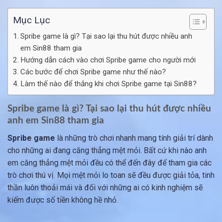
Mục Lục
Spribe game là gì? Tại sao lại thu hút được nhiều anh
em Sin88 tham gia
Hướng dẫn cách vào chơi Spribe game cho người mới
Các bước để chơi Spribe game như thế nào?
Làm thế nào để thắng khi chơi Spribe game tại Sin88?
Spribe game là gì? Tại sao lại thu hút được nhiều
anh em Sin88 tham gia
Spribe game
là những trò chơi nhanh mang tính giải trí dành
cho những ai đang căng thẳng mệt mỏi. Bất cứ khi nào anh
em căng thẳng mệt mỏi đều có thể đến đây để tham gia các
trò chơi thú vị. Mọi mệt mỏi lo toan sẽ đều được giải tỏa, tinh
thần luôn thoải mái và đối với những ai có kinh nghiệm sẽ
kiếm được số tiền không hề nhỏ.