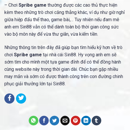
– Chơi
Spribe game
thường được các cao thủ thực hiện
kèm theo những trò chơi căng thẳng khác, ví dụ như giờ nghỉ
giữa hiệp đấu
thể thao
, game bài,… Tuy nhiên nếu đam mê
anh em Sin88 vẫn có thể dành toàn bộ thời gian công sức
vào bộ môn này để vừa thư giãn, vừa kiếm tiền.
Những thông tin trên đây đã giúp bạn tìm hiểu kỹ hơn về trò
chơi
Spribe game
tại nhà cái Sin88. Hy vọng anh em sẽ
sớm tìm cho mình một tựa game đỉnh để có thể đồng hành
cùng website này trong thời gian dài. Chúc bạn gặp nhiều
may mắn và sớm có được thành công trên con đường chinh
phục giải thưởng lớn tại Sin88.