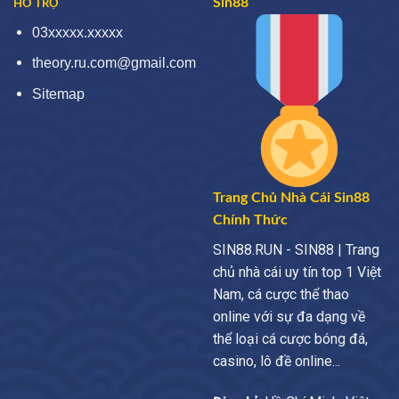
Sin88
HỖ TRỢ
03xxxxx.xxxxx
theory.ru.com@gmail.com
Sitemap
Trang Chủ Nhà Cái Sin88
Chính Thức
SIN88.RUN - SIN88 | Trang
chủ nhà cái uy tín top 1 Việt
Nam, cá cược thể thao
online với sự đa dạng về
thể loại cá cược bóng đá,
casino, lô đề online...