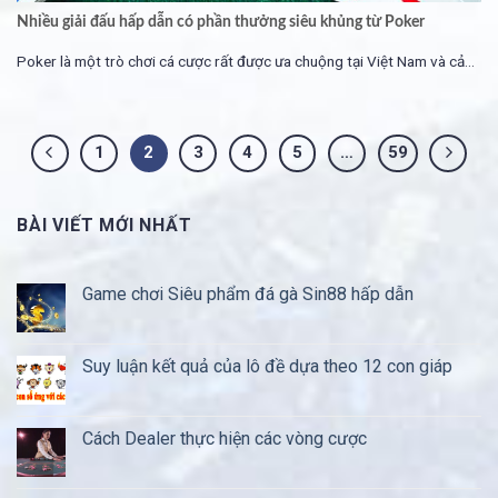
Nhiều giải đấu hấp dẫn có phần thưởng siêu khủng từ Poker
Poker là một trò chơi cá cược rất được ưa chuộng tại Việt Nam và cả...
1
2
3
4
5
…
59
BÀI VIẾT MỚI NHẤT
Game chơi Siêu phẩm đá gà Sin88 hấp dẫn
Suy luận kết quả của lô đề dựa theo 12 con giáp
Cách Dealer thực hiện các vòng cược