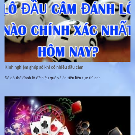
Kinh nghiệm ghép số khi có nhiều đầu câm
Để có thể đánh lô đề hiệu quả và ăn tiền liên tục thì anh...