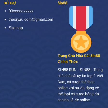
Sin88
HỖ TRỢ
03xxxxx.xxxxx
theory.ru.com@gmail.com
Sitemap
Trang Chủ Nhà Cái Sin88
Chính Thức
SIN88.RUN - SIN88 | Trang
chủ nhà cái uy tín top 1 Việt
Nam, cá cược thể thao
online với sự đa dạng về
thể loại cá cược bóng đá,
casino, lô đề online...