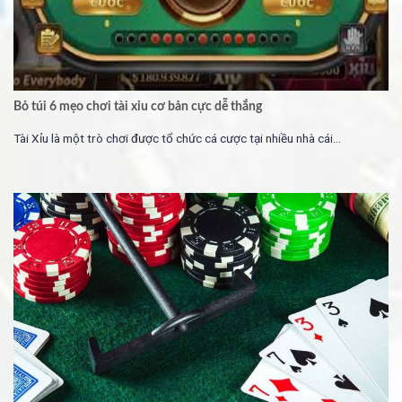
Bỏ túi 6 mẹo chơi tài xỉu cơ bản cực dễ thắng
Tài Xỉu là một trò chơi được tổ chức cá cược tại nhiều nhà cái...