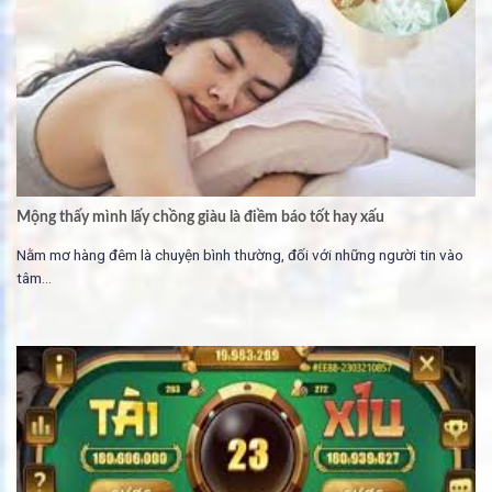
Mộng thấy mình lấy chồng giàu là điềm báo tốt hay xấu
Nằm mơ hàng đêm là chuyện bình thường, đối với những người tin vào
tâm...