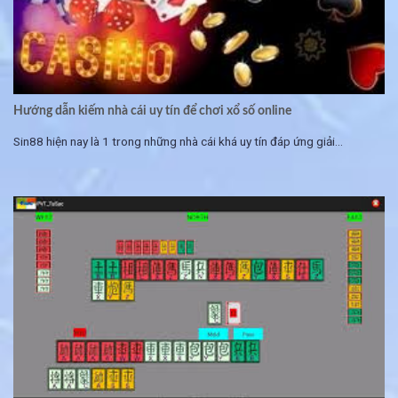
Hướng dẫn kiếm nhà cái uy tín để chơi xổ số online
Sin88 hiện nay là 1 trong những nhà cái khá uy tín đáp ứng giải...