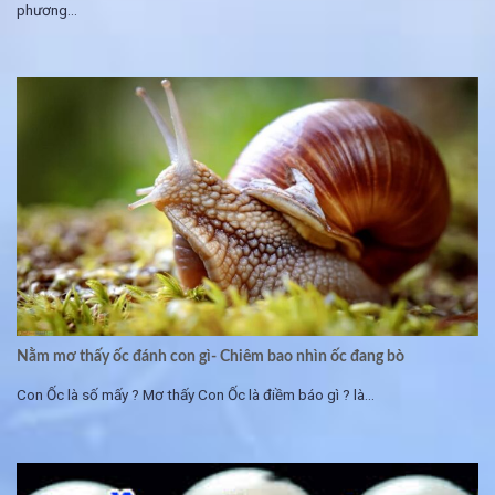
phương...
Nằm mơ thấy ốc đánh con gì- Chiêm bao nhìn ốc đang bò
Con Ốc là số mấy ? Mơ thấy Con Ốc là điềm báo gì ? là...