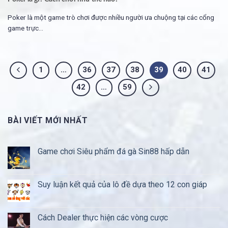
Poker là một game trò chơi được nhiều người ưa chuộng tại các cổng
game trực...
1
…
36
37
38
39
40
41
42
…
59
BÀI VIẾT MỚI NHẤT
Game chơi Siêu phẩm đá gà Sin88 hấp dẫn
Suy luận kết quả của lô đề dựa theo 12 con giáp
Cách Dealer thực hiện các vòng cược