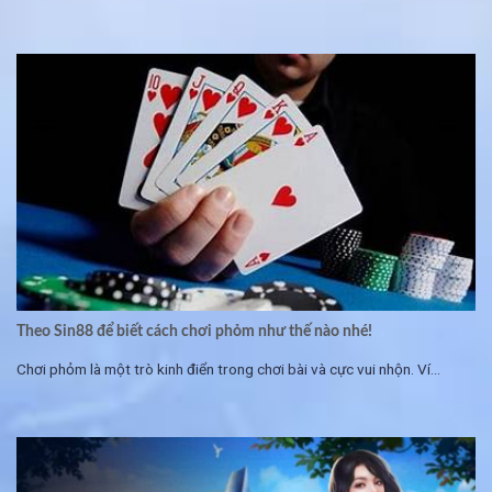
Theo Sin88 để biết cách chơi phỏm như thế nào nhé!
Chơi phỏm là một trò kinh điển trong chơi bài và cực vui nhộn. Ví...