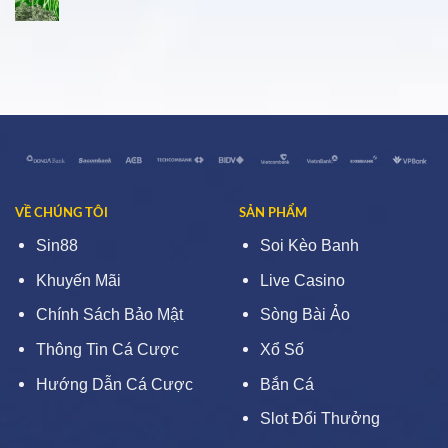
VỀ CHÚNG TÔI
SẢN PHẨM
Sin88
Soi Kèo Banh
Khuyến Mãi
Live Casino
Chính Sách Bảo Mật
Sòng Bài Ảo
Thông Tin Cá Cược
Xổ Số
Hướng Dẫn Cá Cược
Bắn Cá
Slot Đổi Thưởng