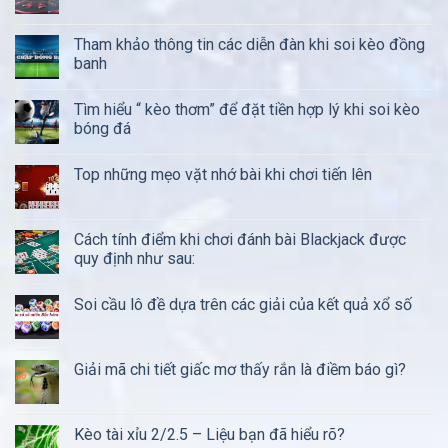
Tham khảo thông tin các diễn đàn khi soi kèo đồng
banh
Tìm hiểu “ kèo thơm” để đặt tiền hợp lý khi soi kèo
bóng đá
Top những mẹo vặt nhớ bài khi chơi tiến lên
Cách tính điểm khi chơi đánh bài Blackjack được
quy định như sau:
Soi cầu lô đề dựa trên các giải của kết quả xổ số
Giải mã chi tiết giấc mơ thấy rắn là điềm báo gì?
Kèo tài xỉu 2/2.5 – Liệu bạn đã hiểu rõ?