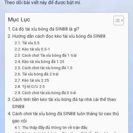
Theo dõi bài viết này để được bật mí.
Mục Lục
Cá độ tài xỉu bóng đá SIN88 là gì?
Hướng dẫn cách đọc kèo tài xỉu bóng đá SIN88
Tài xỉu 0.5
Kèo tài xỉu 0.5-1
Cách chơi Tài xỉu bóng đá 1 trái
Kèo tài xỉu bóng đá 1.25
Cách chơi tài xỉu bóng đá 1.5
Tài xỉu bóng đá 2 trái
Kèo tài xỉu 2.25
Tỷ lệ O/U 2.5
Cách chơi tài xỉu bóng đá 3 trái
Cách tính tiền kèo tài xỉu bóng đá tại nhà cái thể thao
SIN88
Cách chơi tài xỉu bóng đá SIN88 luôn thắng từ cao thủ
gạo cội
Thu thập đầy đủ thông tin về trận đấu