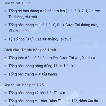
Kèo tài xỉu 0.5-1
Tổng số bàn thắng từ 2 bàn trở lên (1-1, 2-0, 2-1,..) cược
Tài thắng, xỉu mất
Tổng bàn thắng chỉ có 1 (1-0, 0-1): Cược Tài thắng nửa,
Xỉu thua nửa
Tỷ số hòa (0-0): Bắt Xỉu thắng, Tài thua.
Cách chơi Tài xỉu bóng đá 1 trái
Tổng trận đấu có 2 bàn trở lên: Cược Tài win, Xỉu thua.
Tổng bàn thắng bằng đúng 1 bàn: Hòa kèo
Tổng bàn thắng = 0: Xỉu thắng.
Kèo tài xỉu bóng đá 1.25
Tổng bàn thắng >2 bàn: bắt Tài win
Tổng bàn thắng = 1 bàn: Đánh Tài thua 1/2, đánh Xỉu ăn