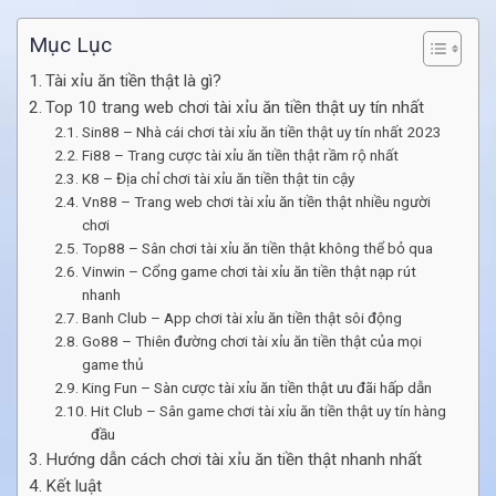
Mục Lục
Tài xỉu ăn tiền thật là gì?
Top 10 trang web chơi tài xỉu ăn tiền thật uy tín nhất
Sin88 – Nhà cái chơi tài xỉu ăn tiền thật uy tín nhất 2023
Fi88 – Trang cược tài xỉu ăn tiền thật rầm rộ nhất
K8 – Địa chỉ chơi tài xỉu ăn tiền thật tin cậy
Vn88 – Trang web chơi tài xỉu ăn tiền thật nhiều người
chơi
Top88 – Sân chơi tài xỉu ăn tiền thật không thể bỏ qua
Vinwin – Cổng game chơi tài xỉu ăn tiền thật nạp rút
nhanh
Banh Club – App chơi tài xỉu ăn tiền thật sôi động
Go88 – Thiên đường chơi tài xỉu ăn tiền thật của mọi
game thủ
King Fun – Sàn cược tài xỉu ăn tiền thật ưu đãi hấp dẫn
Hit Club – Sân game chơi tài xỉu ăn tiền thật uy tín hàng
đầu
Hướng dẫn cách chơi tài xỉu ăn tiền thật nhanh nhất
Kết luật