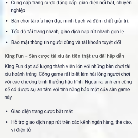
Cung cấp trang cược đẳng cấp, giao diện nổi bật, chuyên
nghiệp
Bàn chơi tài xỉu hiện đại, minh bạch và đậm chất giải trí.
Tốc độ tải trang nhanh, giao dịch nạp rút nhanh gọn lẹ
Bảo mật thông tin người dùng và tài khoản tuyệt đối
King Fun – Sàn cược tài xỉu ăn tiền thật ưu đãi hấp dẫn
King Fun đạt số lượng thành viên lớn với những bàn chơi tài
xỉu hoành tráng. Cổng game rất biết làm hài lòng người chơi
với các chương trình thưởng hậu hĩnh. Ngoài ra, anh em cũng
sẽ có được sự an tâm với tính năng bảo mật của sàn game
này.
Giao diện trang cược bắt mắt
Hỗ trợ giao dịch nạp rút trên các kênh ngân hàng, thẻ cào,
ví điện tử