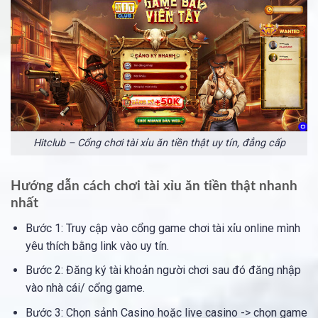
Hitclub – Cổng chơi tài xỉu ăn tiền thật uy tín, đẳng cấp
Hướng dẫn cách chơi tài xỉu ăn tiền thật nhanh
nhất
Bước 1: Truy cập vào cổng game chơi tài xỉu online mình
yêu thích bằng link vào uy tín.
Bước 2: Đăng ký tài khoản người chơi sau đó đăng nhập
vào nhà cái/ cổng game.
Bước 3: Chọn sảnh Casino hoặc live casino -> chọn game