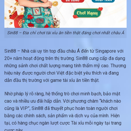
Sin88 – Địa chỉ chơi tài xỉu ăn tiền thật đáng chơi nhất châu Á
Sin88 – Nhà cái uy tín top đầu châu Á đến từ Singapore với
20+ năm hoạt động trên thị trường. Sin88 cung cấp đa dạng
những sảnh chơi chất lượng mang tính thẩm mỹ cao. Thương
hiệu này được người chơi Việt đặc biệt yêu thích và đang
dẫn đầu thị trường với game tài xỉu ăn tiền thật.
Nhờ pháp lý rõ ràng, hệ thống trò chơi minh bạch, bảo mật
cao và nhiều ưu đãi hấp dẫn. Với phương châm “khách nào
cũng là VIP”, Sin88 đã thuyết phục hoàn toàn người chơi
bằng các chính sách, sản phẩm và dịch vụ của mình. Hiện
tại, có hàng chục ngàn lượt cược Tài xỉu mỗi ngày tại trang
cược này.