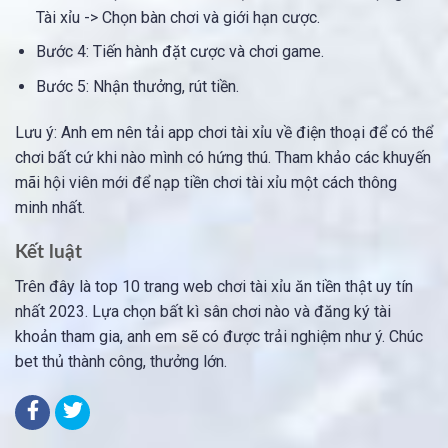
Tài xỉu -> Chọn bàn chơi và giới hạn cược.
Bước 4: Tiến hành đặt cược và chơi game.
Bước 5: Nhận thưởng, rút tiền.
Lưu ý: Anh em nên tải app chơi tài xỉu về điện thoại để có thể
chơi bất cứ khi nào mình có hứng thú. Tham khảo các khuyến
mãi hội viên mới để nạp tiền chơi tài xỉu một cách thông
minh nhất.
Kết luật
Trên đây là top 10 trang web chơi tài xỉu ăn tiền thật uy tín
nhất 2023. Lựa chọn bất kì sân chơi nào và đăng ký tài
khoản tham gia, anh em sẽ có được trải nghiệm như ý. Chúc
bet thủ thành công, thưởng lớn.