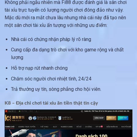
Không phải ngẫu nhiên mà Fi88 được đánh giá là sân chơi
tài xỉu trực tuyến có lượng người chơi đông đảo như vậy.
Mặc dù mới ra mắt chưa lâu nhưng nhà cái này đã tạo nên
một sân chơi tài xỉu ấn tượng với những ưu điểm:
Nhà cái có chứng nhận pháp lý rõ ràng
Cung cấp đa dạng trò chơi với kho game rộng và chất
lượng
Hỗ trợ nạp rút nhanh chóng
Chăm sóc người chơi nhiệt tình, 24/24
Trả thưởng uy tín, sòng phẳng cho hội viên.
K8 – Địa chỉ chơi tài xỉu ăn tiền thật tin cậy