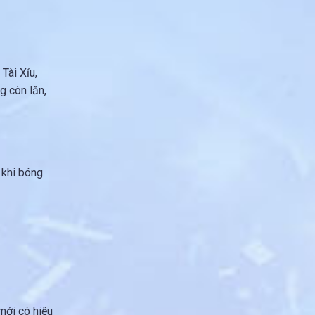
Tài Xỉu,
g còn lăn,
 khi bóng
mới có hiệu