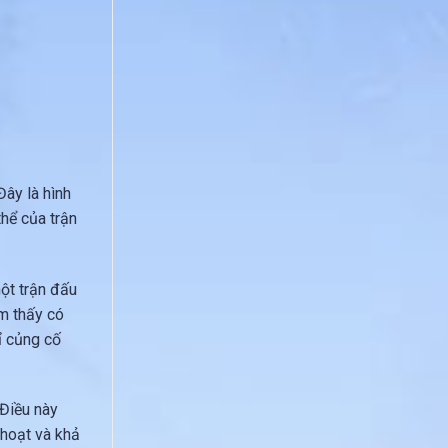
Đây là hình
thể của trận
ột trận đấu
ảm thấy có
ỉ củng cố
 Điều này
 hoạt và khả