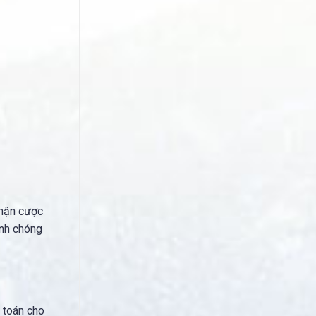
nhận cược
anh chóng
h toán cho