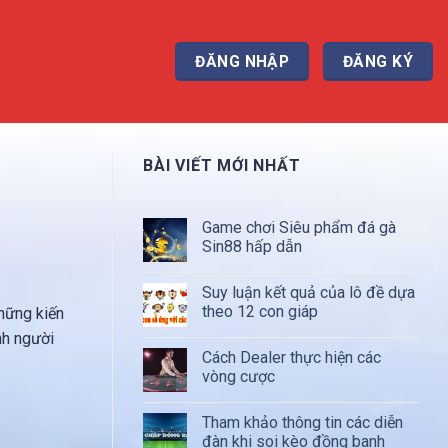
C
ĐĂNG NHẬP
ĐĂNG KÝ
BÀI VIẾT MỚI NHẤT
Game chơi Siêu phẩm đá gà
Sin88 hấp dẫn
Suy luận kết quả của lô đề dựa
theo 12 con giáp
hững kiến
nh người
Cách Dealer thực hiện các
vòng cược
Tham khảo thông tin các diễn
đàn khi soi kèo đồng banh