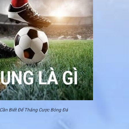
 Cần Biết Để Thắng Cược Bóng Đá