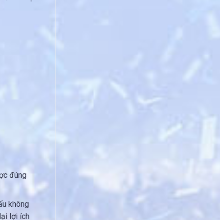
ược đúng
đấu không
i lợi ích