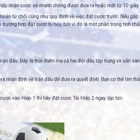
chấp nhận cược sẽ nhanh chóng được đưa ra hoặc mất từ 10 giây t
 khoản từ chối cũng như quy định về việc đặt cược trước. Nếu gặp
ó trường hợp đặt cược bị hủy, bởi vì đó là một phần trong tính ch
trận đấu. Đây là thời điểm mà cả hai đội đều tập trung và sẵn sàn
 và nhận định về trận đấu để đưa ra quyết định. Bạn có thể tìm th
cược vào Hiệp 1 thì hãy đặt cược Tài Hiệp 2 ngay lập tức.