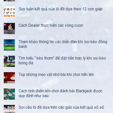
Suy luận kết quả của lô đề dựa theo 12 con giáp
Cách Dealer thực hiện các vòng cược
Tham khảo thông tin các diễn đàn khi soi kèo đồng
banh
Tìm hiểu “ kèo thơm” để đặt tiền hợp lý khi soi kèo
bóng đá
Top những mẹo vặt nhớ bài khi chơi tiến lên
Cách tính điểm khi chơi đánh bài Blackjack được
quy định như sau:
Soi cầu lô đề dựa trên các giải của kết quả xổ số