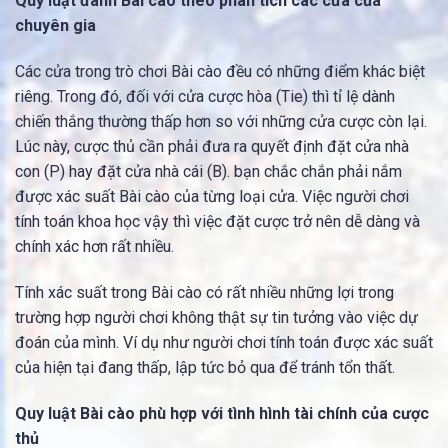
Quy luật đánh Bài cào theo phân tích các cửa của
chuyên gia
Các cửa trong trò chơi Bài cào đều có những điểm khác biệt
riêng. Trong đó, đối với cửa cược hòa (Tie) thì tỉ lệ dành
chiến thắng thường thấp hơn so với những cửa cược còn lại.
Lúc này, cược thủ cần phải đưa ra quyết định đặt cửa nhà
con (P) hay đặt cửa nhà cái (B). bạn chắc chắn phải nắm
được xác suất Bài cào của từng loại cửa. Việc người chơi
tính toán khoa học vậy thì việc đặt cược trở nên dễ dàng và
chính xác hơn rất nhiều.
Tính xác suất trong Bài cào có rất nhiều những lợi trong
trường hợp người chơi không thật sự tin tưởng vào việc dự
đoán của mình. Ví dụ như người chơi tính toán được xác suất
của hiện tại đang thấp, lập tức bỏ qua để tránh tổn thất.
Quy luật Bài cào phù hợp với tình hình tài chính của cược
thủ