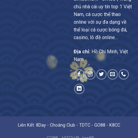
chủ nhà cái uy tín top 1 Việt
Nam, cá cược thể thao
online với sự đa dạng về
thể loại cá cược bóng đá,
casino, lô đề online...
Địa chỉ:
Hồ Chí Minh, Việt
Nam
Liên Kết:
8Day
-
Choáng Club
-
TDTC
-
GO88
-
K8CC