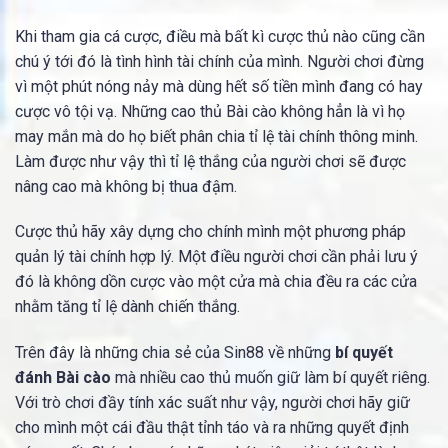
Khi tham gia cá cược, điều mà bất kì cược thủ nào cũng cần
chú ý tới đó là tình hình tài chính của mình. Người chơi đừng
vì một phút nóng nảy mà dùng hết số tiền mình đang có hay
cược vô tội vạ. Những cao thủ Bài cào không hẳn là vì họ
may mắn mà do họ biết phân chia tỉ lệ tài chính thông minh.
Làm được như vậy thì tỉ lệ thắng của người chơi sẽ được
nâng cao mà không bị thua đậm.
Cược thủ hãy xây dựng cho chính mình một phương pháp
quản lý tài chính hợp lý. Một điều người chơi cần phải lưu ý
đó là không dồn cược vào một cửa mà chia đều ra các cửa
nhằm tăng tỉ lệ dành chiến thắng.
Trên đây là những chia sẻ của Sin88 về những
bí quyết
đánh Bài cào
mà nhiều cao thủ muốn giữ làm bí quyết riêng.
Với trò chơi đầy tính xác suất như vậy, người chơi hãy giữ
cho mình một cái đầu thật tỉnh táo và ra những quyết định