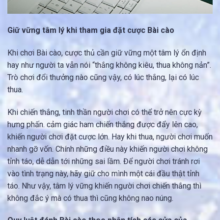
Giữ vững tâm lý khi tham gia đặt cược Bài cào
Khi chơi Bài cào, cược thủ cần giữ vững một tâm lý ổn định
hay như người ta vẫn nói “thắng không kiêu, thua không nản”.
Trò chơi đổi thưởng nào cũng vậy, có lúc thắng, lại có lúc
thua.
Khi chiến thắng, tinh thần người chơi có thể trở nên cực kỳ
hưng phấn. cảm giác ham chiến thắng được đẩy lên cao,
khiến người chơi đặt cược lớn. Hay khi thua, người chơi muốn
nhanh gỡ vốn. Chính những điều này khiến người chơi không
tỉnh táo, dễ dẫn tới những sai lầm. Để người chơi tránh rơi
vào tình trạng này, hãy giữ cho mình một cái đầu thật tỉnh
táo. Như vậy, tâm lý vững khiến người chơi chiến thắng thì
không đắc ý mà có thua thì cũng không nao núng.