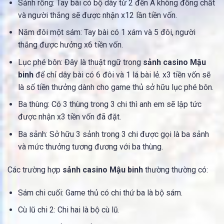
Sảnh rồng: Tay bài có bộ dây từ 2 đến A không đồng chất
và người thắng sẽ được nhận x12 lần tiền vốn.
Năm đôi một sám: Tay bài có 1 xám và 5 đôi, người
thắng được hưởng x6 tiền vốn.
Lục phé bôn: Đây là thuật ngữ trong
sảnh casino Mậu
binh
để chỉ dây bài có 6 đôi và 1 lá bài lẻ. x3 tiền vốn sẽ
là số tiền thưởng dành cho game thủ sở hữu lục phé bôn.
Ba thùng: Có 3 thùng trong 3 chi thì anh em sẽ lập tức
được nhận x3 tiền vốn đã đặt.
Ba sảnh: Sở hữu 3 sảnh trong 3 chi được gọi là ba sảnh
và mức thưởng tương đương với ba thùng.
Các trường hợp
sảnh casino Mậu binh
thường thường có:
Sám chi cuối: Game thủ có chi thứ ba là bộ sám.
Cù lũ chi 2: Chi hai là bộ cù lũ.