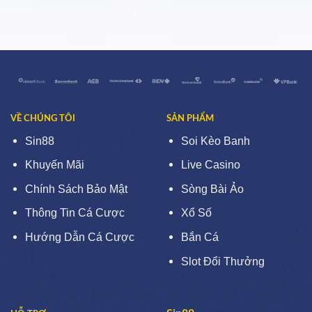
VỀ CHÚNG TÔI
SẢN PHẨM
Sin88
Soi Kèo Banh
Khuyến Mãi
Live Casino
Chính Sách Bảo Mật
Sòng Bài Ảo
Thông Tin Cá Cược
Xổ Số
Hướng Dẫn Cá Cược
Bắn Cá
Slot Đổi Thưởng