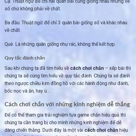
Cạ: Thuật ngữ để chỉ hai quân bài cũng giống nhau nhưng về
số chứ không phải về chất.
Ba đầu: Thuật ngữ để chỉ 3 quân bài giống số và khác nhau
về chất.
Què: Là những quân giống như rác, không thể kết hợp.
Quy tắc đánh chắn
Sau khi chúng ta đã tìm hiểu về
cách chơi chắn
– xếp bài thì
chúng ta sẽ cùng tìm hiểu về quy tắc đánh. Chúng ta sẽ đánh
theo ngược chiều kim đồng hồ với các hành động như đánh,
bốc nọc và ăn, hay ù…
Cách chơi chắn với những kinh nghiệm dễ thắng
Để có thể tham gia trải nghiệm tựa game chắn hiệu quả thì
chúng ta cần trang bị cho mình những kinh nghiệm để dễ
dàng chiến thắng. Dưới đây là một vài
cách chơi chắn
hiệu