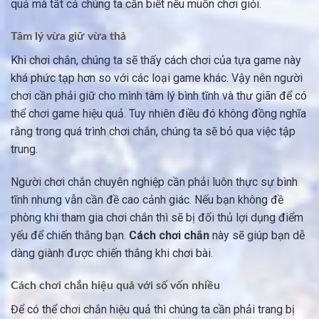
quả mà tất cả chúng ta cần biết nếu muốn chơi giỏi.
Tâm lý vừa giữ vừa thả
Khi chơi chắn, chúng ta sẽ thấy cách chơi của tựa game này
khá phức tạp hơn so với các loại game khác. Vậy nên người
chơi cần phải giữ cho mình tâm lý bình tĩnh và thư giãn để có
thể chơi game hiệu quả. Tuy nhiên điều đó không đồng nghĩa
rằng trong quá trình chơi chắn, chúng ta sẽ bỏ qua việc tập
trung.
Người chơi chắn chuyên nghiệp cần phải luôn thực sự bình
tĩnh nhưng vẫn cần đề cao cảnh giác. Nếu bạn không đề
phòng khi tham gia chơi chắn thì sẽ bị đối thủ lợi dụng điểm
yếu để chiến thắng bạn.
Cách chơi chắn
này sẽ giúp bạn dễ
dàng giành được chiến thắng khi chơi bài.
Cách chơi chắn hiệu quả với số vốn nhiều
Để có thể chơi chắn hiệu quả thì chúng ta cần phải trang bị