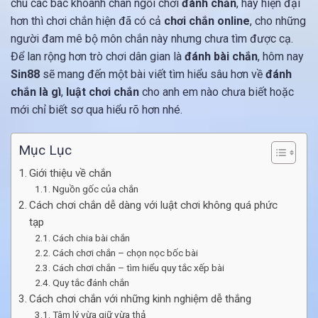
chú các bác khoanh chân ngồi chơi
đánh chắn
, hay hiện đại
hơn thì chơi chắn hiện đã có cả
chơi chắn online
, cho những
người đam mê bộ môn chắn này nhưng chưa tìm được cạ.
Để lan rộng hơn trò chơi dân gian là
đánh bài chắn
, hôm nay
Sin88
sẽ mang đến một bài viết tìm hiểu sâu hơn về
đánh
chắn là gì
,
luật chơi chắn
cho anh em nào chưa biết hoặc
mới chỉ biết sơ qua hiểu rõ hơn nhé.
Mục Lục
Giới thiệu về chắn
Nguồn gốc của chắn
Cách chơi chắn dễ dàng với luật chơi không quá phức
tạp
Cách chia bài chắn
Cách chơi chắn – chọn nọc bốc bài
Cách chơi chắn – tìm hiểu quy tắc xếp bài
Quy tắc đánh chắn
Cách chơi chắn với những kinh nghiệm dễ thắng
Tâm lý vừa giữ vừa thả