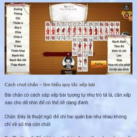
Cách chơi chắn – tìm hiểu quy tắc xếp bài
Bài chắn có cách sắp xếp bài tương tự như trò tá lả, cần xếp
sao cho dễ nhìn để có thể dễ dàng đánh.
Chắn: Đây là thuật ngữ để chỉ hai quân bài như nhau không
chỉ về số mà còn chất.