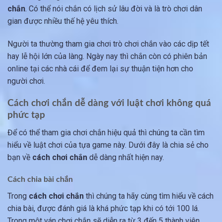
chắn
. Có thể nói chắn có lịch sử lâu đời và là trò chơi dân
gian được nhiều thế hệ yêu thích.
Người ta thường tham gia chơi trò chơi chắn vào các dịp tết
hay lễ hội lớn của làng. Ngày nay thì chắn còn có phiên bản
online tại các nhà cái để đem lại sự thuận tiện hơn cho
người chơi.
Cách chơi chắn dễ dàng với luật chơi không quá
phức tạp
Để có thể tham gia chơi chắn hiệu quả thì chúng ta cần tìm
hiểu về luật chơi của tựa game này. Dưới đây là chia sẻ cho
bạn về
cách chơi chắn
dễ dàng nhất hiện nay.
Cách chia bài chắn
Trong
cách chơi chắn
thì chúng ta hãy cùng tìm hiểu về cách
chia bài, được đánh giá là khá phức tạp khi có tới 100 lá.
Trong một ván chơi chắn sẽ diễn ra từ 3 đến 5 thành viên