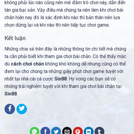
không phải lúc nào cũng nên mê đắm trò chơi này, dẫn đến
tán gia bại sản. Vậy điều mà chúng ta nên làm khi chơi bài
chắn hiện nay đó là xác định khi nào thì bản thân nên lựa
chọn dừng lại và khi nào thì nên tiếp tục chơi game.
Kết luận
Những chia sẻ trên đây là những thông tin chi tiết mà chúng
ta cần phải biết khi tham gia chơi bài chắn. Có thể thấy mặc
dù
cách chơi chắn
không khó không dễ nhưng cũng có thể
đem lại cho chúng ta những giây phút chơi game tuyệt vời
nhất tại nhà cái cá cược
Sin88
. Hy vong các bạn sẽ có
những trải nghiệm tuyệt vời khi tham gia chơi bài chắn tại
Sin88
.