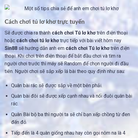
Cách chơi tú lơ khơ trực tuyến
Sẽ được chia ra thành
cách chơi Tú lơ khơ
trên điện thoại
hoặc
cách chơi tú lơ khơ
trực tiếp với bài viết hôm nay
Sin88
sẽ hướng dẫn anh em
cách chơi Tú lơ khơ
trên điện
thoại. Khi chơi trên điện thoại để bắt đầu chơi và tìm ra
người chơi trước thì máy sẽ Random để chọn người đi đầu
tiên. Người chơi sẽ sắp xếp lá bài theo quy định như sau:
Quân bài rác sẽ được sắp về một bên phải.
Quân bài đôi sẽ được xếp cạnh nhau và nối đuôi quân bài
rác.
Quân Bài bộ ba thì người ta sẽ chỉ bạn xếp chồng từ đen
đến đỏ.
Tiếp đến là 4 quân giống nhau hay còn gọi nôm na là 4