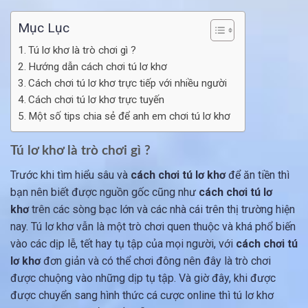
Mục Lục
Tú lơ khơ là trò chơi gì ?
Hướng dẫn cách chơi tú lơ khơ
Cách chơi tú lơ khơ trực tiếp với nhiều người
Cách chơi tú lơ khơ trực tuyến
Một số tips chia sẻ để anh em chơi tú lơ khơ
Tú lơ khơ là trò chơi gì ?
Trước khi tìm hiểu sâu và
cách chơi tú lơ khơ
để ăn tiền thì
bạn nên biết được nguồn gốc cũng như
cách chơi tú lơ
khơ
trên các sòng bạc lớn và các nhà cái trên thị trường hiện
nay. Tú lơ khơ vẫn là một trò chơi quen thuộc và khá phổ biến
vào các dịp lễ, tết hay tụ tập của mọi người, với
cách chơi tú
lơ khơ
đơn giản và có thể chơi đông nên đây là trò chơi
được chuộng vào những dịp tụ tập. Và giờ đây, khi được
được chuyển sang hình thức cá cược online thì tú lơ khơ