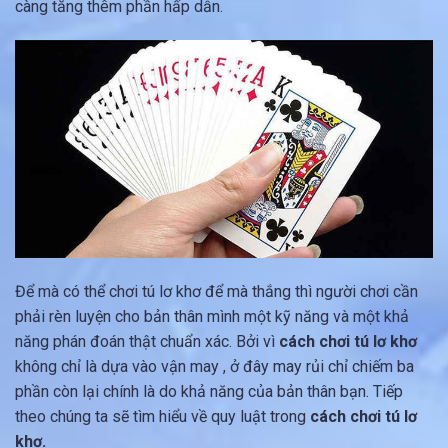
càng tăng thêm phần hấp dẫn.
Để mà có thể chơi tú lơ khơ để mà thắng thì người chơi cần
phải rèn luyện cho bản thân mình một kỹ năng và một khả
năng phán đoán thật chuẩn xác. Bởi vì
cách chơi tú lơ khơ
không chỉ là dựa vào vận may , ở đây may rủi chỉ chiếm ba
phần còn lại chính là do khả năng của bản thân bạn. Tiếp
theo chúng ta sẽ tìm hiểu về quy luật trong
cách chơi tú lơ
khơ.