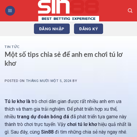
Bỏ
qua
nội
dung
ĐĂNG NHẬP
ĐĂNG KÝ
TIN TỨC
Một số tips chia sẻ để anh em chơi tú lơ
khơ
POSTED ON
THÁNG MƯỜI MỘT 5, 2024
BY
Tú lơ khơ là
trò chơi dân gian được rất nhiều anh em ưa
thích và tham gia trải nghiệm. Để phát triển hợp xu thế,
nhiều
trang dự đoán bóng đá
đã phát triển tựa game này
thành trò chơi trực tuyến. Vậy
chơi tú lơ khơ
hiệu quả nhất là
gì. Sau đây, cùng
Sin88
đi tìm những chia sẻ này ngay nhé.