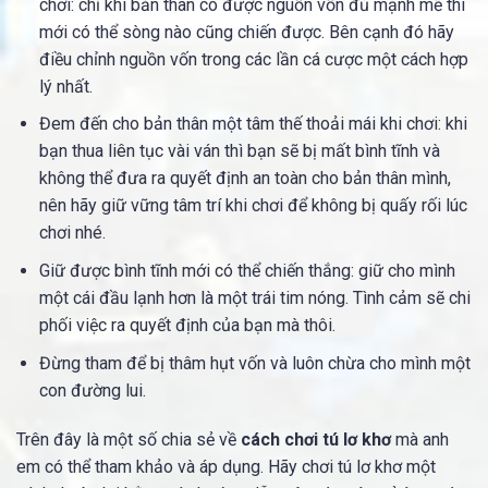
chơi: chỉ khi bản thân có được nguồn vốn đủ mạnh mẽ thì
mới có thể sòng nào cũng chiến được. Bên cạnh đó hãy
điều chỉnh nguồn vốn trong các lần cá cược một cách hợp
lý nhất.
Đem đến cho bản thân một tâm thế thoải mái khi chơi: khi
bạn thua liên tục vài ván thì bạn sẽ bị mất bình tĩnh và
không thể đưa ra quyết định an toàn cho bản thân mình,
nên hãy giữ vững tâm trí khi chơi để không bị quấy rối lúc
chơi nhé.
Giữ được bình tĩnh mới có thể chiến thắng: giữ cho mình
một cái đầu lạnh hơn là một trái tim nóng. Tình cảm sẽ chi
phối việc ra quyết định của bạn mà thôi.
Đừng tham để bị thâm hụt vốn và luôn chừa cho mình một
con đường lui.
Trên đây là một số chia sẻ về
cách chơi tú lơ khơ
mà anh
em có thể tham khảo và áp dụng. Hãy chơi tú lơ khơ một